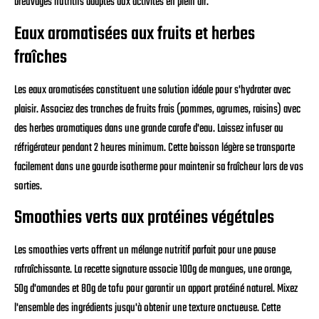
breuvages nutritifs adaptés aux activités en plein air.
Eaux aromatisées aux fruits et herbes
fraîches
Les eaux aromatisées constituent une solution idéale pour s'hydrater avec
plaisir. Associez des tranches de fruits frais (pommes, agrumes, raisins) avec
des herbes aromatiques dans une grande carafe d'eau. Laissez infuser au
réfrigérateur pendant 2 heures minimum. Cette boisson légère se transporte
facilement dans une gourde isotherme pour maintenir sa fraîcheur lors de vos
sorties.
Smoothies verts aux protéines végétales
Les smoothies verts offrent un mélange nutritif parfait pour une pause
rafraîchissante. La recette signature associe 100g de mangues, une orange,
50g d'amandes et 80g de tofu pour garantir un apport protéiné naturel. Mixez
l'ensemble des ingrédients jusqu'à obtenir une texture onctueuse. Cette